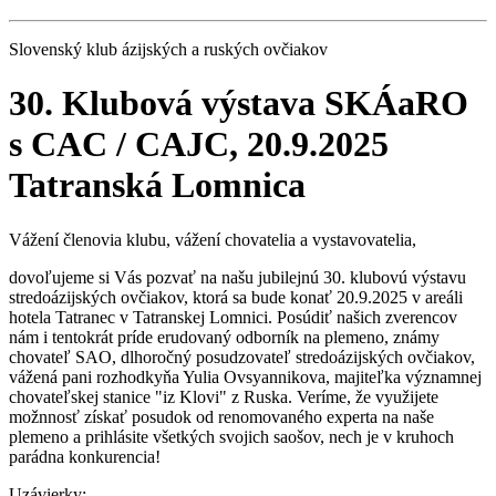
Slovenský klub ázijských a ruských ovčiakov
30. Klubová výstava SKÁaRO
s CAC / CAJC, 20.9.2025
Tatranská Lomnica
Vážení členovia klubu, vážení chovatelia a vystavovatelia,
dovoľujeme si Vás pozvať na našu jubilejnú 30. klubovú výstavu
stredoázijských ovčiakov, ktorá sa bude konať 20.9.2025 v areáli
hotela Tatranec v Tatranskej Lomnici. Posúdiť našich zverencov
nám i tentokrát príde erudovaný odborník na plemeno, známy
chovateľ SAO, dlhoročný posudzovateľ stredoázijských ovčiakov,
vážená pani rozhodkyňa Yulia Ovsyannikova, majiteľka významnej
chovateľskej stanice "iz Klovi" z Ruska. Veríme, že využijete
možnnosť získať posudok od renomovaného experta na naše
plemeno a prihlásite všetkých svojich saošov, nech je v kruhoch
parádna konkurencia!
Uzávierky: