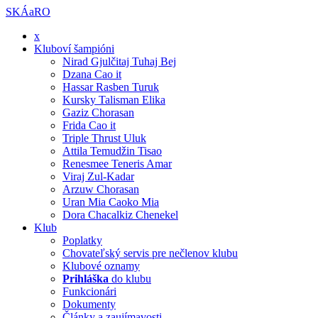
SKÁaRO
x
Kluboví šampióni
Nirad Gjulčitaj Tuhaj Bej
Dzana Cao it
Hassar Rasben Turuk
Kursky Talisman Elika
Gaziz Chorasan
Frida Cao it
Triple Thrust Uluk
Attila Temudžin Tisao
Renesmee Teneris Amar
Viraj Zul-Kadar
Arzuw Chorasan
Uran Mia Caoko Mia
Dora Chacalkiz Chenekel
Klub
Poplatky
Chovateľský servis pre nečlenov klubu
Klubové oznamy
Prihláška
do klubu
Funkcionári
Dokumenty
Články a zaujímavosti