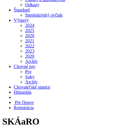
Odkazy
Štandard
Stredoázijský ovčiak
Výstavy
2024
2025
2026
2021
2022
2023
2020
Archív
Chovné psy
Psy
Suky
Archív
Chovateľské stanice
Hitparáda
Pre členov
Registrácia
SKÁaRO