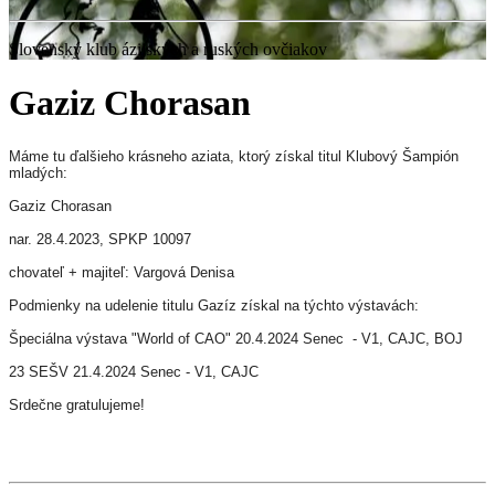
Slovenský klub ázijských a ruských ovčiakov
Gaziz Chorasan
Máme tu ďalšieho krásneho aziata, ktorý získal titul Klubový Šampión
mladých:
Gaziz Chorasan
nar. 28.4.2023, SPKP 10097
chovateľ + majiteľ: Vargová Denisa
Podmienky na udelenie titulu Gazíz získal na týchto výstavách:
Špeciálna výstava "World of CAO" 20.4.2024 Senec - V1, CAJC, BOJ
23 SEŠV 21.4.2024 Senec - V1, CAJC
Srdečne gratulujeme!