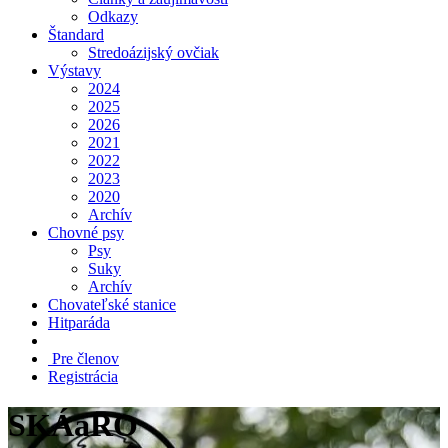
Odkazy
Štandard
Stredoázijský ovčiak
Výstavy
2024
2025
2026
2021
2022
2023
2020
Archív
Chovné psy
Psy
Suky
Archív
Chovateľské stanice
Hitparáda
Pre členov
Registrácia
SKÁaRO