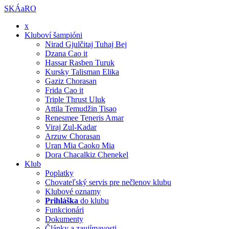
SKÁaRO
x
Kluboví šampióni
Nirad Gjulčitaj Tuhaj Bej
Dzana Cao it
Hassar Rasben Turuk
Kursky Talisman Elika
Gaziz Chorasan
Frida Cao it
Triple Thrust Uluk
Attila Temudžin Tisao
Renesmee Teneris Amar
Viraj Zul-Kadar
Arzuw Chorasan
Uran Mia Caoko Mia
Dora Chacalkiz Chenekel
Klub
Poplatky
Chovateľský servis pre nečlenov klubu
Klubové oznamy
Prihláška
do klubu
Funkcionári
Dokumenty
Články a zaujímavosti