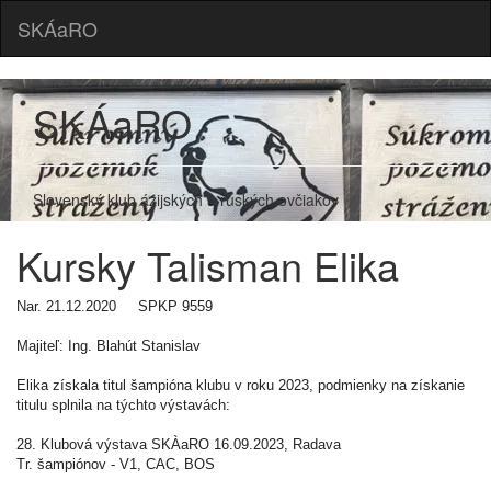
SKÁaRO
SKÁaRO
Slovenský klub ázijských a ruských ovčiakov
Kursky Talisman Elika
Nar. 21.12.2020 SPKP 9559
Majiteľ: Ing. Blahút Stanislav
Elika získala titul šampióna klubu v roku 2023, podmienky na získanie
titulu splnila na týchto výstavách:
28. Klubová výstava SKÀaRO 16.09.2023, Radava
Tr. šampiónov - V1, CAC, BOS