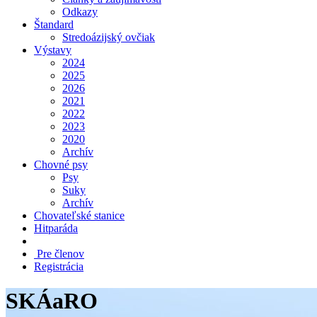
Odkazy
Štandard
Stredoázijský ovčiak
Výstavy
2024
2025
2026
2021
2022
2023
2020
Archív
Chovné psy
Psy
Suky
Archív
Chovateľské stanice
Hitparáda
Pre členov
Registrácia
SKÁaRO