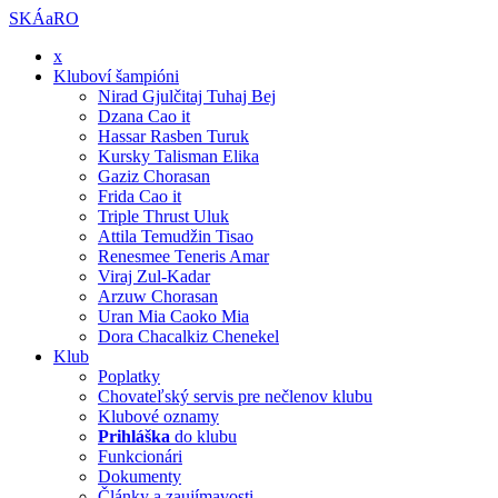
SKÁaRO
x
Kluboví šampióni
Nirad Gjulčitaj Tuhaj Bej
Dzana Cao it
Hassar Rasben Turuk
Kursky Talisman Elika
Gaziz Chorasan
Frida Cao it
Triple Thrust Uluk
Attila Temudžin Tisao
Renesmee Teneris Amar
Viraj Zul-Kadar
Arzuw Chorasan
Uran Mia Caoko Mia
Dora Chacalkiz Chenekel
Klub
Poplatky
Chovateľský servis pre nečlenov klubu
Klubové oznamy
Prihláška
do klubu
Funkcionári
Dokumenty
Články a zaujímavosti