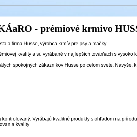
 SKÁaRO - prémiové krmivo HU
stala firma Husse, výrobca krmív pre psy a mačky.
rémiovej
kvality
a sú vyrábané v
najlepších továrňach
s vysoko k
tálych
spokojných zákazníkov
Husse po celom svete. Navyše, k 
a kontrolovaný. Vyrábajú kvalitné produkty s ohľadom na prírod
pšovania
kvality
.