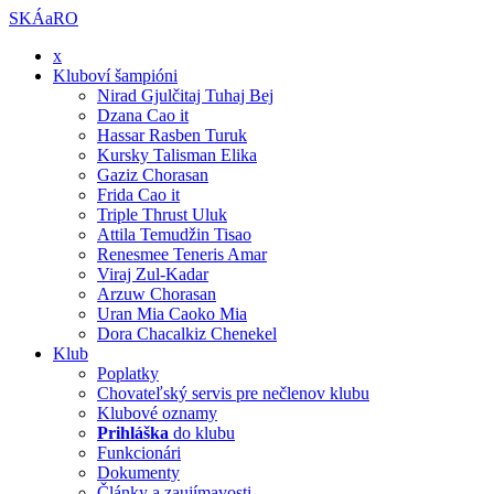
SKÁaRO
x
Kluboví šampióni
Nirad Gjulčitaj Tuhaj Bej
Dzana Cao it
Hassar Rasben Turuk
Kursky Talisman Elika
Gaziz Chorasan
Frida Cao it
Triple Thrust Uluk
Attila Temudžin Tisao
Renesmee Teneris Amar
Viraj Zul-Kadar
Arzuw Chorasan
Uran Mia Caoko Mia
Dora Chacalkiz Chenekel
Klub
Poplatky
Chovateľský servis pre nečlenov klubu
Klubové oznamy
Prihláška
do klubu
Funkcionári
Dokumenty
Články a zaujímavosti