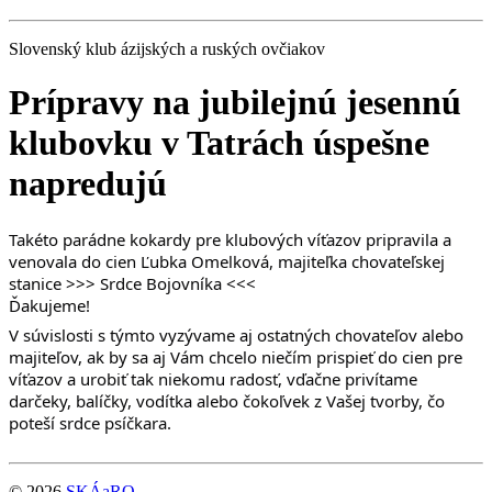
Slovenský klub ázijských a ruských ovčiakov
Prípravy na jubilejnú jesennú
klubovku v Tatrách úspešne
napredujú
Takéto
parádne kokardy pre klubových víťazov pripravila a
venovala do cien Ľubka Omelková, majiteľka chovateľskej
stanice >>> Srdce Bojovníka <<<
Ďakujeme!
V súvislosti s týmto vyzývame aj ostatných chovateľov alebo
majiteľov, ak by sa aj Vám chcelo niečím prispieť do cien pre
víťazov a urobiť tak niekomu radosť, vďačne privítame
darčeky, balíčky, vodítka alebo čokoľvek z Vašej tvorby, čo
poteší srdce psíčkara.
© 2026
SKÁaRO