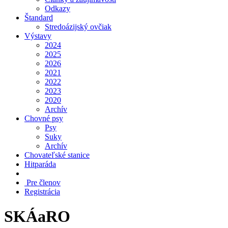
Odkazy
Štandard
Stredoázijský ovčiak
Výstavy
2024
2025
2026
2021
2022
2023
2020
Archív
Chovné psy
Psy
Suky
Archív
Chovateľské stanice
Hitparáda
Pre členov
Registrácia
SKÁaRO