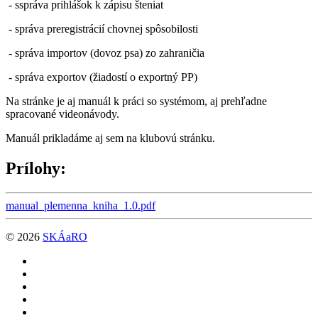
- sspráva prihlášok k zápisu šteniat
- správa preregistrácií chovnej spôsobilosti
- správa importov (dovoz psa) zo zahraničia
- správa exportov (žiadostí o exportný PP)
Na stránke je aj manuál k práci so systémom, aj prehľadne
spracované videonávody.
Manuál prikladáme aj sem na klubovú stránku.
Prílohy:
manual_plemenna_kniha_1.0.pdf
© 2026
SKÁaRO