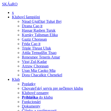
SKÁaRO
x
Kluboví šampióni
Nirad Gjulčitaj Tuhaj Bej
Dzana Cao it
Hassar Rasben Turuk
Kursky Talisman Elika
Gaziz Chorasan
Frida Cao it
Triple Thrust Uluk
Attila Temudžin Tisao
Renesmee Teneris Amar
Viraj Zul-Kadar
Arzuw Chorasan
Uran Mia Caoko Mia
Dora Chacalkiz Chenekel
Klub
Poplatky
Chovateľský servis pre nečlenov klubu
Klubové oznamy
Prihláška
do klubu
Funkcionári
Dokumenty
Články a zaujímavosti