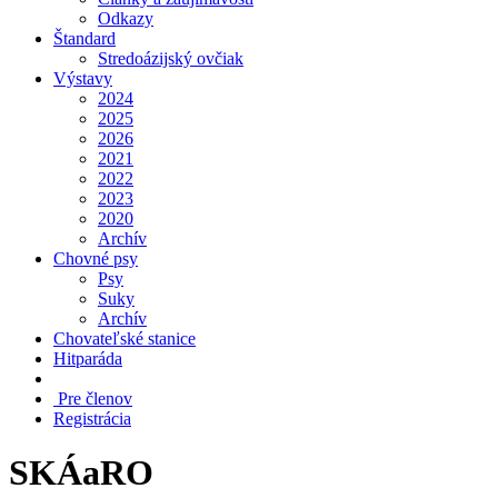
Odkazy
Štandard
Stredoázijský ovčiak
Výstavy
2024
2025
2026
2021
2022
2023
2020
Archív
Chovné psy
Psy
Suky
Archív
Chovateľské stanice
Hitparáda
Pre členov
Registrácia
SKÁaRO