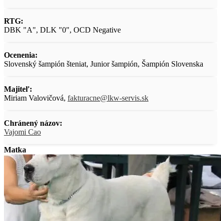
RTG:
DBK "A", DLK "0", OCD Negative
Ocenenia:
Slovenský šampión šteniat, Junior šampión, Šampión Slovenska
Majiteľ:
Miriam Valovičová,
fakturacne@lkw-servis.sk
Chránený názov:
Vajomi Cao
Matka